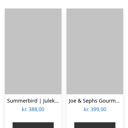
Summerbird | Julekalender Classic til 2 pers.
Joe & Sephs Gourmet Popcorn Julekalender 2026
kr.
388,00
kr.
399,00