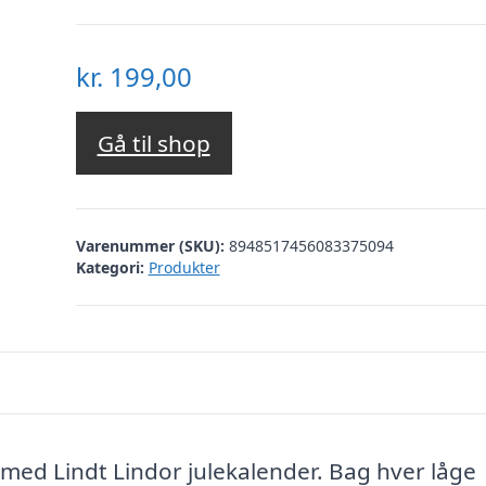
kr.
199,00
Gå til shop
Varenummer (SKU):
8948517456083375094
Kategori:
Produkter
 med Lindt Lindor julekalender. Bag hver låge